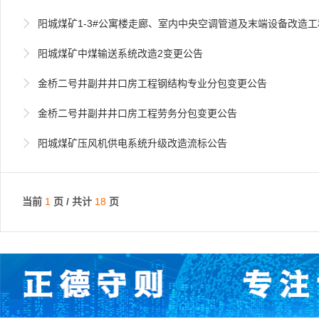

阳城煤矿1-3#公寓楼走廊、室内中央空调管道及末端设备改造

阳城煤矿中煤输送系统改造2变更公告

金桥二号井副井井口房工程钢结构专业分包变更公告

金桥二号井副井井口房工程劳务分包变更公告

阳城煤矿压风机供电系统升级改造流标公告
当前
1
页 / 共计
18
页