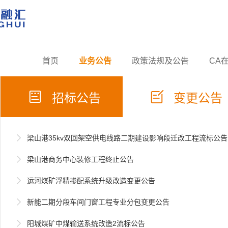
首页
业务公告
政策法规及公告
CA


招标公告
变更公告

梁山港35kv双回架空供电线路二期建设影响段迁改工程流标公告

梁山港商务中心装修工程终止公告

运河煤矿浮精掺配系统升级改造变更公告

新能二期分段车间门窗工程专业分包变更公告

阳城煤矿中煤输送系统改造2流标公告