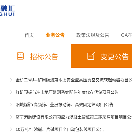
首页
业务公告
政策法规及公告
CA


招标公告
变更公告

金桥二号井-矿用隔爆兼本质安全型高压真空交流软起动器项目

煤矿顶板与冲击地压监测系统配件年度代存代储项目公告

阳城煤矿(高频筛、叠层振动筛、高效固定筛)项目公告

济宁港航建设有限公司预应力混凝土管桩第二期采购项目项目公

10万吨/年浓碱、片碱项目全自动包装线项目公告