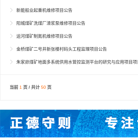

新能船业起重机维修项目公告

阳城煤矿洗煤厂渣浆泵维修项目公告

运河煤矿制氮机维修项目公告

金桥煤矿二号井新张楼村码头工程监理项目公告

朱家峁煤矿地面多系统供用水管控监测平台的研究与应用项目项
当前
1
页 / 共计
50
页